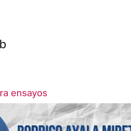
ub
ara ensayos