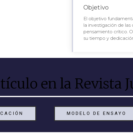
Objetivo
El objetivo fundamenta
la investigación de las 
pensamiento crítico. 
su tiempo y dedicación 
tículo en la Revista J
ICACIÓN
MODELO DE ENSAYO