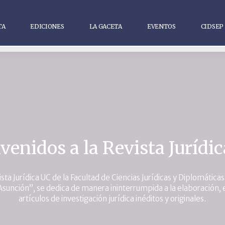
TA
EDICIONES
LA GACETA
EVENTOS
CIDSEP
venidos a la Revista Jurídi
sta Jurídica UC de la Facultad de Ciencias Jurídicas y Diplomáticas
Asunción”, se dedica de manera ininterrumpida a la elaboración, e
artículos de investigación jurídica inéditos y originales.