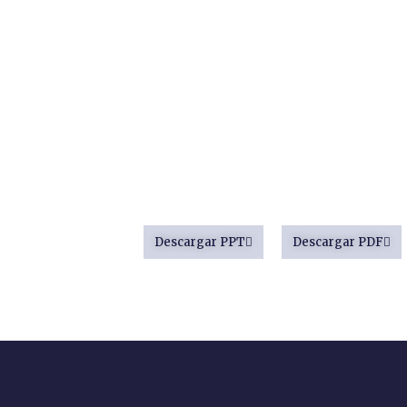
¿Qué es la Rev
Jurídica?
Descargue la presentación completa para obte
detallada sobre qué es la Revista Jurídica y su i
ámbito legal.
Descargar PPT
Descargar PDF