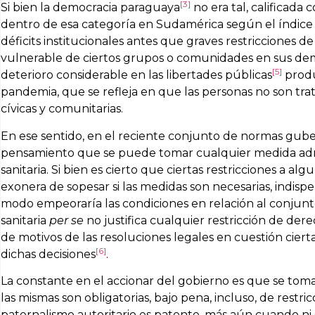
[3]
Si bien la democracia paraguaya
no era tal, calificada
dentro de esa categoría en Sudamérica según el índic
déficits institucionales antes que graves restricciones d
vulnerable de ciertos grupos o comunidades en sus dem
[5]
deterioro considerable en las libertades públicas
produ
pandemia, que se refleja en que las personas no son tr
cívicas y comunitarias.
En ese sentido, en el reciente conjunto de normas gub
pensamiento que se puede tomar cualquier medida admini
sanitaria. Si bien es cierto que ciertas restricciones a a
exonera de sopesar si las medidas son necesarias, indisp
modo empeoraría las condiciones en relación al conjunto
sanitaria
per se
no justifica cualquier restricción de der
de motivos de las resoluciones legales en cuestión cier
[6]
dichas decisiones
.
La constante en el accionar del gobierno es que se tom
las mismas son obligatorias, bajo pena, incluso, de restri
paternalismo autoritario es patente, más aún cuando ni 