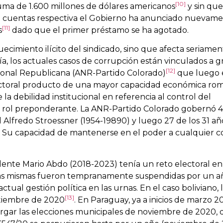
[10]
ma de 1.600 millones de dólares americanos
y sin que
 de cuentas respectiva el Gobierno ha anunciado nuevam
[11]
s
dado que el primer préstamo se ha agotado.
ecimiento ilícito del sindicado, sino que afecta seriamen
ía, los actuales casos de corrupción están vinculados a 
[12]
cional Republicana (ANR-Partido Colorado)
que luego 
ectoral producto de una mayor capacidad económica rom
la debilidad institucional en referencia al control del
 un rol preponderante. La ANR-Partido Colorado gobernó 
Alfredo Stroessner (1954-19890) y luego 27 de los 31 año
0. Su capacidad de mantenerse en el poder a cualquier c
dente Mario Abdo (2018-2023) tenía un reto electoral en
 las mismas fueron tempranamente suspendidas por un añ
ctual gestión política en las urnas. En el caso boliviano, 
[13]
etiembre de 2020
. En Paraguay, ya a inicios de marzo 2
gar las elecciones municipales de noviembre de 2020,