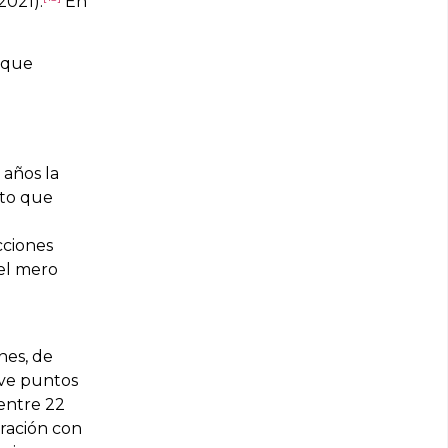
2021).
En
s que
.
 años la
erto que
cciones
el mero
nes, de
eve puntos
entre 22
ración con