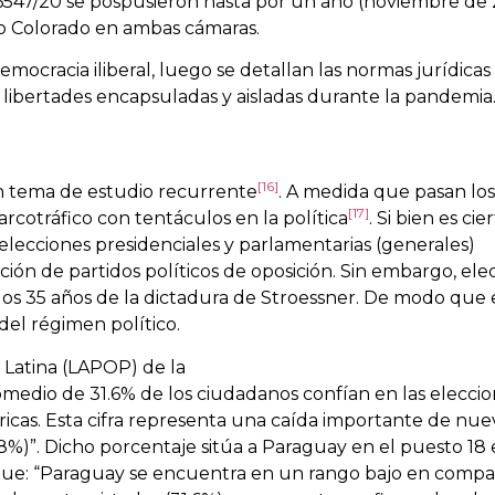
6547/20 se pospusieron hasta por un año (noviembre de 
o Colorado en ambas cámaras.
emocracia iliberal, luego se detallan las normas jurídica
 libertades encapsuladas y aisladas durante la pandemia
[16]
un tema de estudio recurrente
. A medida que pasan los
[17]
otráfico con tentáculos en la política
. Si bien es ci
elecciones presidenciales y parlamentarias (generales)
ión de partidos políticos de oposición. Sin embargo, ele
s 35 años de la dictadura de Stroessner. De modo que 
del régimen político.
a Latina (LAPOP) de la
medio de 31.6% de los ciudadanos confían en las eleccio
ricas. Esta cifra representa una caída importante de nu
8%)”. Dicho porcentaje sitúa a Paraguay en el puesto 18 
s que: “Paraguay se encuentra en un rango bajo en compa