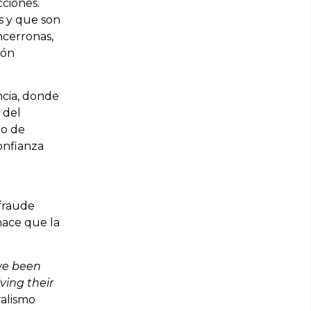
cciones.
es y que son
ncerronas,
ión
ncia, donde
 del
to de
confianza
 fraude
hace que la
ve been
ving their
ralismo