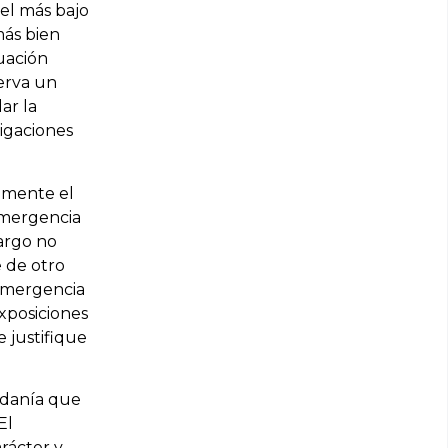
el más bajo
más bien
tuación
erva un
ar la
igaciones
amente el
emergencia
bargo no
e de otro
 emergencia
xposiciones
 justifique
adanía que
El
rácter y