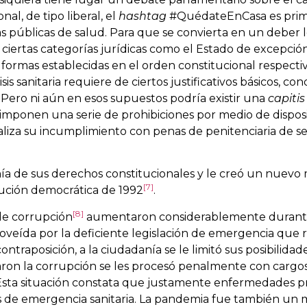
nal, de tipo liberal, el
hashtag
#QuédateEnCasa es pri
públicas de salud. Para que se convierta en un deber 
iertas categorías jurídicas como el Estado de excepción
ormas establecidas en el orden constitucional respectiv
 sanitaria requiere de ciertos justificativos básicos, con
 Pero ni aún en esos supuestos podría existir una
capitis
 imponen una serie de prohibiciones por medio de dispos
aliza su incumplimiento con penas de penitenciaria de sei
nía de sus derechos constitucionales y le creó un nuevo
[7]
tución democrática de 1992
.
[8]
de corrupción
aumentaron considerablemente durante
proveída por la deficiente legislación de emergencia que r
ntraposición, a la ciudadanía se le limitó sus posibilidad
ciaron la corrupción se les procesó penalmente con cargo
 Esta situación constata que justamente enfermedades p
 de emergencia sanitaria. La pandemia fue también un 