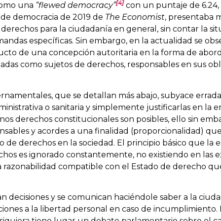
[4]
 como una
“flewed democracy”
con un puntaje de 6.24, 
e de democracia de 2019 de
The Economist
, presentaba 
e derechos para la ciudadanía en general, sin contar la si
andas específicas. Sin embargo, en la actualidad se obs
cto de una concepción autoritaria en la forma de abord
atadas como sujetos de derechos, responsables en sus obl
ernamentales, que se detallan más abajo, subyace errad
strativa o sanitaria y simplemente justificarlas en la 
lgunos derechos constitucionales son posibles, ello sin em
ensables y acordes a una finalidad (proporcionalidad) qu
 de derechos en la sociedad. El principio básico que la
echos es ignorado constantemente, no existiendo en las e
ta razonabilidad compatible con el Estado de derecho que
an decisiones y se comunican haciéndole saber a la ciud
cciones a la libertad personal en caso de incumplimiento. 
siquiera tiene lugar un debate parlamentario sobre el ca