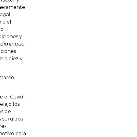
meramente
legal
 o el
o.
diciones y
 diminutio
iciones
s a diez y
 marco
 el Covid-
elajó los
es de
s surgidos
re-
motivo para