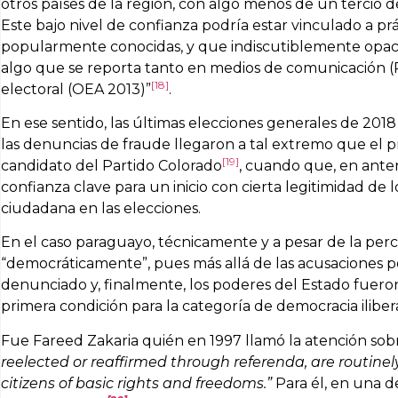
otros países de la región, con algo menos de un tercio d
Este bajo nivel de confianza podría estar vinculado a pr
popularmente conocidas, y que indiscutiblemente opacan
algo que se reporta tanto en medios de comunicación (
[18]
electoral (OEA 2013)”
.
En ese sentido, las últimas elecciones generales de 2018
las denuncias de fraude llegaron a tal extremo que el pri
[19]
candidato del Partido Colorado
, cuando que, en anter
confianza clave para un inicio con cierta legitimidad de 
ciudadana en las elecciones.
En el caso paraguayo, técnicamente y a pesar de la per
“democráticamente”, pues más allá de las acusaciones pol
denunciado y, finalmente, los poderes del Estado fueron
primera condición para la categoría de democracia iliber
Fue Fareed Zakaria quién en 1997 llamó la atención so
reelected or reaffirmed through referenda, are routinely
citizens of basic rights and freedoms.”
Para él, en una de