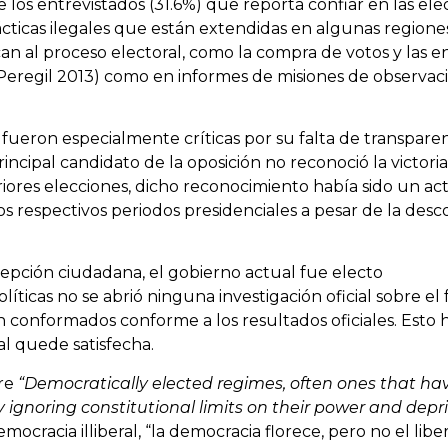
e los entrevistados (31.6%) que reporta confiar en las ele
ácticas ilegales que están extendidas en algunas region
 al proceso electoral, como la compra de votos y las e
Peregil 2013) como en informes de misiones de observac
 fueron especialmente críticas por su falta de transpare
ncipal candidato de la oposición no reconoció la victoria
iores elecciones, dicho reconocimiento había sido un ac
los respectivos periodos presidenciales a pesar de la des
cepción ciudadana, el gobierno actual fue electo
íticas no se abrió ninguna investigación oficial sobre el
 conformados conforme a los resultados oficiales. Esto 
al quede satisfecha.
bre
“Democratically elected regimes, often ones that ha
 ignoring constitutional limits on their power and depri
mocracia illiberal, “la democracia florece, pero no el libe