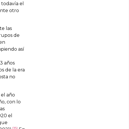
 todavía el
ente otro
te las
grupos de
en
piendo así
43 años
s de la era
osta no
 el año
o, con lo
las
020 el
 que
[15]