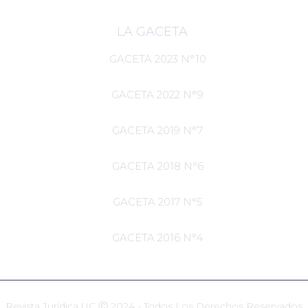
LA GACETA
GACETA 2023 N°10
GACETA 2022 N°9
GACETA 2019 N°7
GACETA 2018 N°6
GACETA 2017 N°5
GACETA 2016 N°4
Revista Jurídica UC Ⓒ 2024 - Todos Los Derechos Reservados