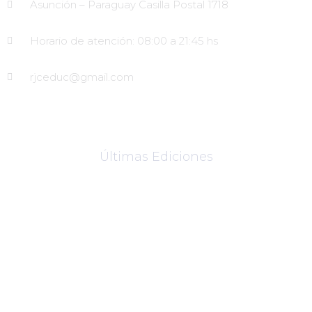
Asunción – Paraguay Casilla Postal 1718
Horario de atención: 08:00 a 21:45 hs
rjceduc@gmail.com
Últimas Ediciones
Edición Número 33
Edición Número 32
Edición Número 31
Edición Número 30
Edición Número 29