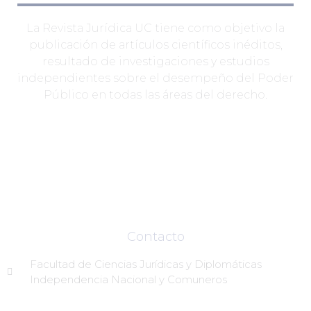
La Revista Jurídica UC tiene como objetivo la
publicación de artículos científicos inéditos,
resultado de investigaciones y estudios
independientes sobre el desempeño del Poder
Público en todas las áreas del derecho.
Contacto
Facultad de Ciencias Jurídicas y Diplomáticas
Independencia Nacional y Comuneros