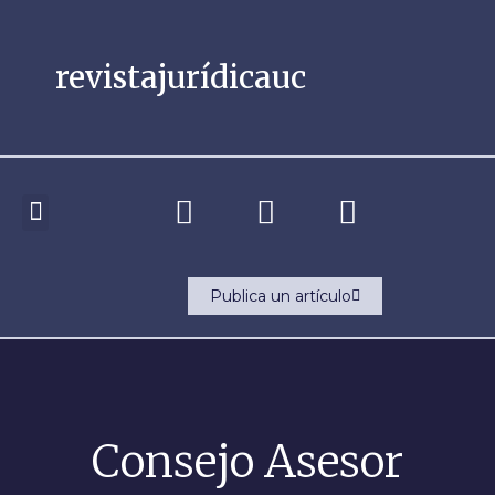
revistajurídicauc
ACERCA DE LA REVISTA
LA GACETA
Publica un artículo
Consejo Asesor